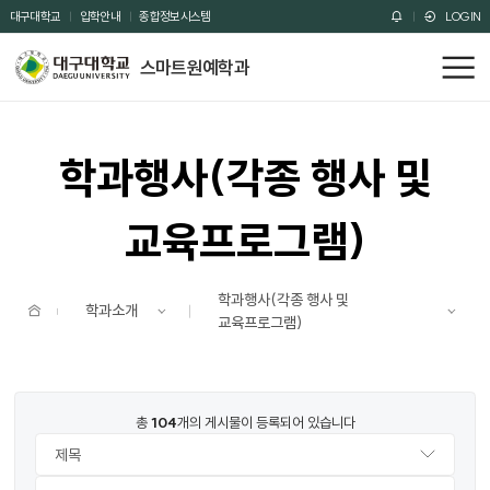
주메뉴 바로가기
본문 바로가기
대구대학교
입학안내
종합정보시스템
LOGIN
스마트원예학과
전
체
메
뉴
학과행사(각종 행사 및
교육프로그램)
학과행사(각종 행사 및
홈
학과소개
교육프로그램)
번호
제목
작성자
작성일
조회수
파일
총
104
개의 게시물이 등록되어 있습니다