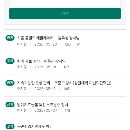
검색
공
식물 플렌트 레귤레이터 - 김우성 강사님
공지
지
허지형
2026-05-20
120
사
항
목
원예 치료 실습 - 이은진 강사님
공지
록
허지형
2026-05-18
136
지속가능한 토양 관리 - 조준모 강사(강원대학교 산학협력단)
공지
허지형
2026-05-12
168
원예치료돌봄 특강 - 조문수 강사
공지
허지형
2026-05-07
172
국민취업지원제도 특강
공지