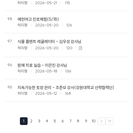
허지형
2026-05-21
115
98
예천여고 진로체험(5/18)
허지형
2026-05-20
126
97
식물 플렌트 레귤레이터 - 김우성 강사님
허지형
2026-05-20
120
96
원예 치료 실습 - 이은진 강사님
허지형
2026-05-18
136
95
지속가능한 토양 관리 - 조준모 강사(강원대학교 산학협력단)
허지형
2026-05-12
168
1
2
3
4
5
6
7
8
9
10
다음
끝으로